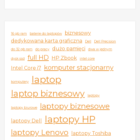
biznesowy
16 gb ram
baterie do laptopów
dedykowana karta graficzna
Dell
Dell Precision
dużo pamięci
do 32 gb ram
do pracy
dwa w jednym
full HD
HP Zbook
dysk ssd
intel core
komputer stacjonarny
Intel Core i7
laptop
komputery
laptop biznesowy
laptopy
laptopy biznesowe
laptopy biurowe
laptopy HP
laptopy Dell
laptopy Lenovo
laptopy Toshiba