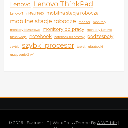
Lenovo ThinkPad
Lenovo
mobilna stacja robocza
Lenovo ThinkPad T460
mobilne stacje robocze
monitor
monitory
monitory do pracy
monitory biznesowe
monitory Lenovo
notebook
podzespoły
niska waga
notebook biznesowy
szybki procesor
szybki
tablet
ultrabooki
urządzenie 2 w 1
© 2026 - Business IT | WordPress Theme By
A WP Life
|