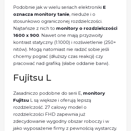
Podobnie jak w wielu seriach elektroniki
E
oznacza monitory tanie
, nieduże i o
stosunkowo ograniczonej rozdzielczości.
Najtańsze z nich to
monitory o rozdzielczości
1600 x 900
. Nawet one mają przyzwoity
kontrast statyczny (1:1000) i rozświetlenie (250+
nitów). Mogą natomiast nie radzić sobie jeśli
chcemy pograć (dłuższy czas reakcji) czy
pracować nad grafiką (słabe oddanie barw).
Fujitsu L
Zasadniczo podobne do serii E,
monitory
Fujitsu
L są większe i oferują lepszą
rozdzielczość. 27 calowy model o
rozdzielczości FHD zapewnia już
zdecydowanie wygodny obszar roboczy i w
jako wyposażenie firmy z pewnością wystarczy.