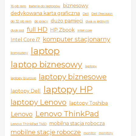
biznesowy
16 gb ram
baterie do laptopów
dedykowana karta graficzna
Dell
Dell Precision
dużo pamięci
do 32 gb ram
do pracy
dwa w jednym
full HD
HP Zbook
dysk ssd
intel core
komputer stacjonarny
Intel Core i7
laptop
komputery
laptop biznesowy
laptopy
laptopy biznesowe
laptopy biurowe
laptopy HP
laptopy Dell
laptopy Lenovo
laptopy Toshiba
Lenovo ThinkPad
Lenovo
mobilna stacja robocza
Lenovo ThinkPad T460
mobilne stacje robocze
monitor
monitory