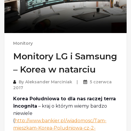
Monitory
Monitory LG i Samsung
– Korea w natarciu
By
Aleksander Marciniak
5 czerwca
2017
Korea Południowa to dla nas raczej terra
incognita
– kraj o którym wiemy bardzo
niewiele
(
http://www.bankier.pl/wiadomosc/Tam-
mieszkam-Korea-Poludniowa-cz-2-