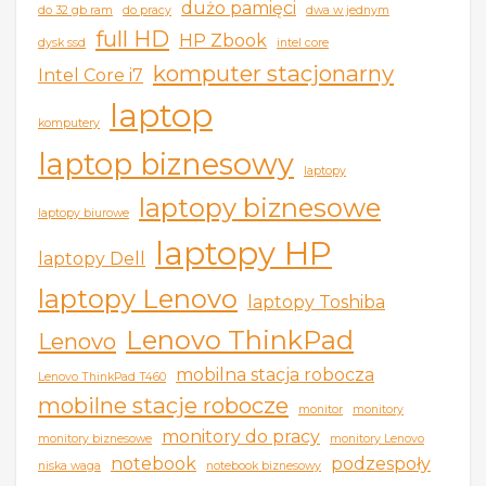
dużo pamięci
do 32 gb ram
do pracy
dwa w jednym
full HD
HP Zbook
dysk ssd
intel core
komputer stacjonarny
Intel Core i7
laptop
komputery
laptop biznesowy
laptopy
laptopy biznesowe
laptopy biurowe
laptopy HP
laptopy Dell
laptopy Lenovo
laptopy Toshiba
Lenovo ThinkPad
Lenovo
mobilna stacja robocza
Lenovo ThinkPad T460
mobilne stacje robocze
monitor
monitory
monitory do pracy
monitory biznesowe
monitory Lenovo
notebook
podzespoły
niska waga
notebook biznesowy