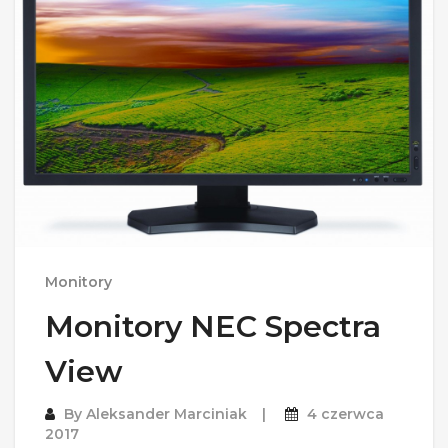
Monitory
Monitory NEC Spectra
View
By
Aleksander Marciniak
4 czerwca
2017