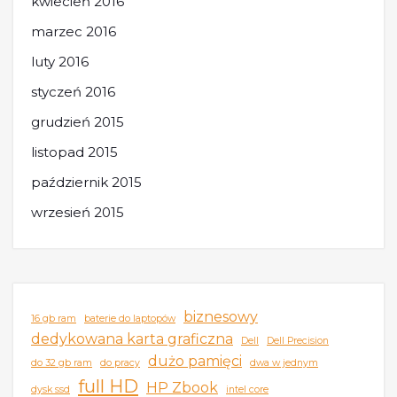
kwiecień 2016
marzec 2016
luty 2016
styczeń 2016
grudzień 2015
listopad 2015
październik 2015
wrzesień 2015
biznesowy
16 gb ram
baterie do laptopów
dedykowana karta graficzna
Dell
Dell Precision
dużo pamięci
do 32 gb ram
do pracy
dwa w jednym
full HD
HP Zbook
dysk ssd
intel core