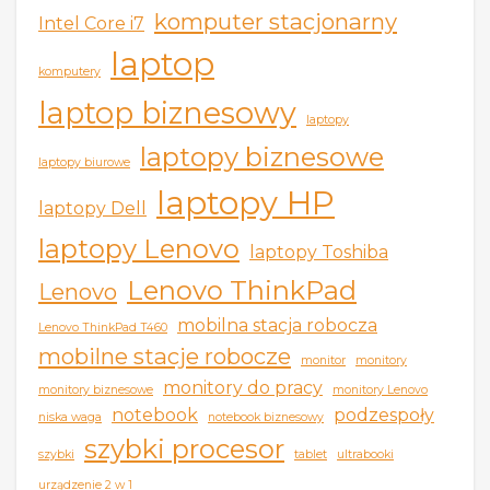
komputer stacjonarny
Intel Core i7
laptop
komputery
laptop biznesowy
laptopy
laptopy biznesowe
laptopy biurowe
laptopy HP
laptopy Dell
laptopy Lenovo
laptopy Toshiba
Lenovo ThinkPad
Lenovo
mobilna stacja robocza
Lenovo ThinkPad T460
mobilne stacje robocze
monitor
monitory
monitory do pracy
monitory biznesowe
monitory Lenovo
notebook
podzespoły
niska waga
notebook biznesowy
szybki procesor
szybki
tablet
ultrabooki
urządzenie 2 w 1