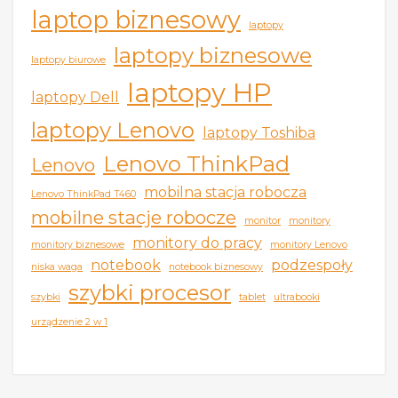
laptop biznesowy
laptopy
laptopy biznesowe
laptopy biurowe
laptopy HP
laptopy Dell
laptopy Lenovo
laptopy Toshiba
Lenovo ThinkPad
Lenovo
mobilna stacja robocza
Lenovo ThinkPad T460
mobilne stacje robocze
monitor
monitory
monitory do pracy
monitory biznesowe
monitory Lenovo
notebook
podzespoły
niska waga
notebook biznesowy
szybki procesor
szybki
tablet
ultrabooki
urządzenie 2 w 1