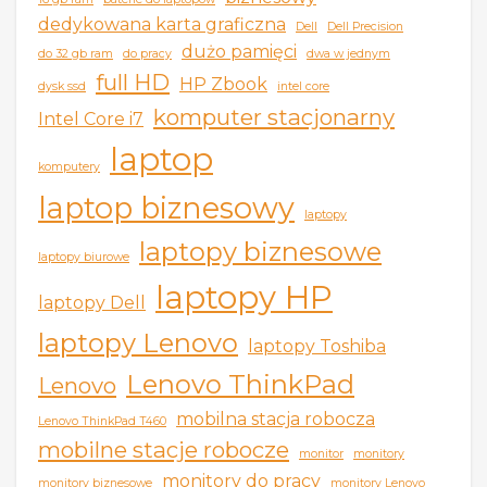
dedykowana karta graficzna
Dell
Dell Precision
dużo pamięci
do 32 gb ram
do pracy
dwa w jednym
full HD
HP Zbook
dysk ssd
intel core
komputer stacjonarny
Intel Core i7
laptop
komputery
laptop biznesowy
laptopy
laptopy biznesowe
laptopy biurowe
laptopy HP
laptopy Dell
laptopy Lenovo
laptopy Toshiba
Lenovo ThinkPad
Lenovo
mobilna stacja robocza
Lenovo ThinkPad T460
mobilne stacje robocze
monitor
monitory
monitory do pracy
monitory biznesowe
monitory Lenovo